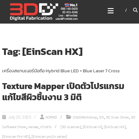
Skip
3DD DIGITAL FABRICATION
to
เครื่องพิมพ์3มิติ สแกนเนอร์
content
เลเซอร์
3DD Digital Fabrication 3D Printer | 3D Scanner |
Laser
Tag: [EinScan HX]
เครื่องสแกนเนอร์มือถือ Hybrid Blue LED + Blue Laser 7 Cross
Texture Mapper เปิดตัวโปรแกรม
แก้ไขสีผิวชิ้นงาน 3 มิติ
,
,
,
KORND
(Old)Workshop
101
3D Scan Show
3D
July 25, 2023
,
,
,
,
,
Software Show
review
ข่าวสาร
[3D scanner]
[EinScan H]
[EinScan HX]
,
[Einscan Pro HD]
[Einscan pro2x series]