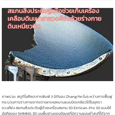
ภาพรวม: สตูดิโอศิลปะการพิมพ์ 3 มิติของ Zhang Fei ในระหว่างการฟื้นฟู
กระบวนการร่างกายจากเตาเผาเหอหนานแบบบิดเกลียวได้ในยุครา
ชวงศ์ซ่ง สแกนสิ่งประดิษฐ์ด้วยเครื่องสแกน 3D EinScan-Pro 3D แบบใช้
มือถือของ SHINING 3D บนพื้นฐานของข้อมูลที่มีความแม่นยำสูงที่ได้จาก