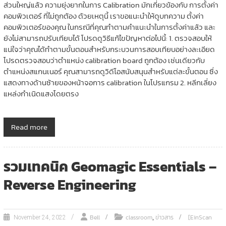
ส่วนใหญ่แล้ว ความยุ่งยากในการ Calibration มักเกี่ยวข้องกับ การตั้งค่า
คอมพิวเตอร์ ที่ไม่ถูกต้อง ด้วยเหตุนี้ เราขอแนะนำให้ดูบทความ ตั้งค่า
คอมพิวเตอร์ของคุณ ในกรณีที่คุณทำตามคำแนะนำในการตั้งค่าแล้ว และ
ยังไม่สามารถปรับเทียบได้ โปรดดูวิธีแก้ไขปัญหาต่อไปนี้: 1. ตรวจสอบให้
แน่ใจว่าคุณได้ทำตามขั้นตอนสำหรับกระบวนการสอบเทียบอย่างละเอียด
โปรดตรวจสอบว่าตำแหน่ง calibration board ถูกต้อง เช่นเดียวกับ
ตำแหน่งสแกนเนอร์ คุณสามารถดูวิดีโอสนับสนุนสำหรับแต่ละขั้นตอน ซึ่ง
แสดงทางด้านซ้ายของหน้าจอการ calibration ในโปรแกรม 2. หลีกเลี่ยง
แหล่งกำเนิดแสงโดยตรง
Read more
รวมเทคนิค Geomagic Essentials –
Reverse Engineering
,
Bell
classroom
ข่าวสาร
[EinScan
November 24, 2022