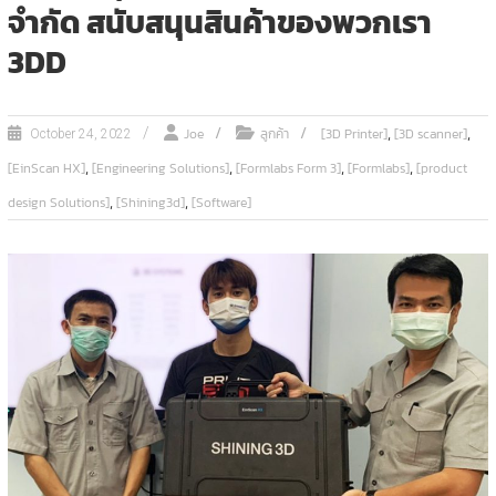
จํากัด สนับสนุนสินค้าของพวกเรา
3DD
,
,
Joe
ลูกค้า
[3D Printer]
[3D scanner]
October 24, 2022
,
,
,
,
[EinScan HX]
[Engineering Solutions]
[Formlabs Form 3]
[Formlabs]
[product
,
,
design Solutions]
[Shining3d]
[Software]