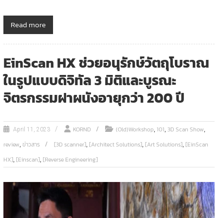
Read more
EinScan HX ช่วยอนุรักษ์วัตถุโบราณ
ในรูปแบบดิจิทัล 3 มิติและบูรณะ
จิตรกรรมฝาผนังอายุกว่า 200 ปี
,
,
,
KORND
(Old)Workshop
101
3D Scan Show
April 11, 2023
,
,
,
,
review
ข่าวสาร
[3D scanner]
[Architect Solutions]
[Art Solutions]
[EinScan
,
,
HX]
[Einscan]
[Reverse Engineering]