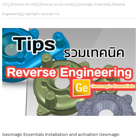
,
,
,
,
HX]
[Einscan Pro HD]
[Einscan pro2x series]
[Geomagic Essential]
[Reverse
,
Engineering]
highlight-einscan-hx
Geomagic Essentials Installation and activation Geomagic