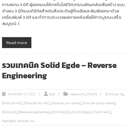
การสแกน 3 มิติ ผู้ออกแบบใช้เทคโนโลยีวิศวกรรมย้อนกลับเพื่อสร้าง แบบ
จำลอง 3 มิติแบบดิจิทัลสำหรับสิ่งประดิษฐ์ที่เหลือและพิมพ์ออกมาด้วย
เครื่องพิมพ์ 3 มิติ และทำการประมวลผลภายหลังเพื่อให้การบูรณะเสร็จ
สมบูรณ์. 1.
Read more
รวมเทคนิค Solid Egde – Reverse
Engineering
,
,
Bell
classroom
ข่าวสาร
[EinScan H]
November 4, 2022
,
,
,
,
[EinScan HX]
[Einscan Pro HD]
[Einscan pro series]
[Einscan pro2x series]
,
,
,
,
,
[Einscan]
[Reverse Engineering]
[Shining3d]
[Solid Edge]
[TranScanC]
highlight-einscan-hx