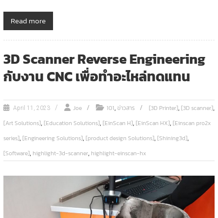
Read more
3D Scanner Reverse Engineering
กับงาน CNC เพื่อทำอะไหล่ทดแทน
,
,
,
Joe
101
ข่าวสาร
[3D Printer]
[3D scanner]
April 11, 2023
,
,
,
,
[Art Solutions]
[Education Solutions]
[EinScan H]
[EinScan HX]
[Einscan pro2x
,
,
,
,
series]
[Engineering Solutions]
[product design Solutions]
[Shining3d]
,
,
[Software]
highlight-3d-scanner
highlight-einscan-hx