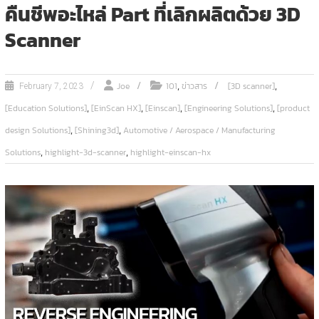
คืนชีพอะไหล่ Part ที่เลิกผลิตด้วย 3D
Scanner
,
,
Joe
101
ข่าวสาร
[3D scanner]
February 7, 2023
,
,
,
,
[Education Solutions]
[EinScan HX]
[Einscan]
[Engineering Solutions]
[product
,
,
design Solutions]
[Shining3d]
Automotive / Aerospace / Manufacturing
,
,
Solutions
highlight-3d-scanner
highlight-einscan-hx