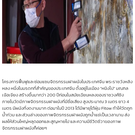
โครงการฟื้นฟูและซ่อมแซมจิตรกรรมฝาผนังในประเทศจีน พระราชวังหลิง
หลง หนึ่งในมรดกที่สำคัญของประเทศจีน ตั้งอยู่ในเมือง “หนิงโป” มณฑล
เจ้อเจียง สร้างขึ้นมากว่า 200 ปีก่อนในสมัยเฉียนหลงของราชวงศ์ชิง
ภายในวัดมีภาพจิตรกรรมฝาผนังที่มีชื่อเสียง สูงประมาณ 3 เมตร ยาว 4
เมตร มีผนังที่งดงามมาก ต่อมาในปี 2013 ได้มีพายุไต้ฝุ่น Fitow ทำให้วัดถูก
น้ำท่วม และส่วนล่างของภาพจิตรกรรมฝาผนังถูกน้ำแช่เป็นเวลานาน ส่ง
ผลให้ส่วนใหญ่หลุดออกและสูญหายไป และความมีชีวิตชีวาของภาพ
จิตรกรรมฝาผนังก็ค่อยๆ