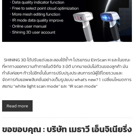
SHINING 3D ได้ปรับแต่งและลองใช้ซ้ำๆ โปรแกรม EinScan H และในขณะ
ที่หาทางออกความท้าทายในดิจิทัจ 3 มิติ มากมายนับไม่ถ้วนของลูกค้า มัน
กำลังค่อยๆ ก้าวไปอีกขั้นในการปรับปรุงประสบการณ์ผู้ใช้โดยรวมและ
จัดการกับแอพพลิเคชั่นอย่างเต็มรูปแบบ what’s new? 1. เปลี่ยนโหมดการ
สแกน “white light scan mode” และ “IR scan mode”
Read more
ขอขอบคุณ : บริษัท เมธาวี เอ็นจิเนียริ่ง