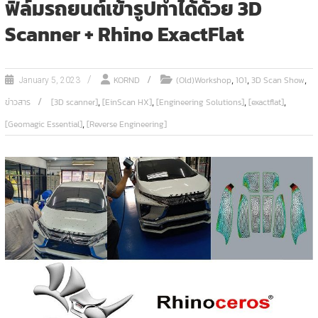
ฟิล์มรถยนต์เข้ารูปทำได้ด้วย 3D
Scanner + Rhino ExactFlat
,
,
,
KORND
(Old)Workshop
101
3D Scan Show
January 5, 2023
,
,
,
,
ข่าวสาร
[3D scanner]
[EinScan HX]
[Engineering Solutions]
[exactflat]
,
[Geomagic Essential]
[Reverse Engineering]