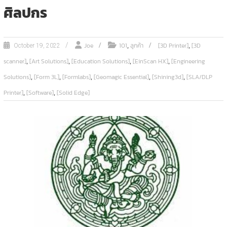
ศิลปกร
,
,
Joe
101
ลูกค้า
[3D Printer]
[3D
October 19, 2022
,
,
,
,
scanner]
[Art Solutions]
[Education Solutions]
[EinScan HX]
[Engineering
,
,
,
,
,
Solutions]
[Form 3L]
[Formlabs]
[Geomagic Essential]
[Shining3d]
[SLA/DLP
,
,
Printer]
[Software]
[Solid Edge]