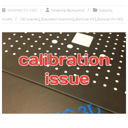
,
Tanapong Rachupimol
Support
November 29, 2022
,
,
,
ข่าวสาร
[3D scanner]
[Education Solutions]
[EinScan HX]
[Einscan Pro HD]