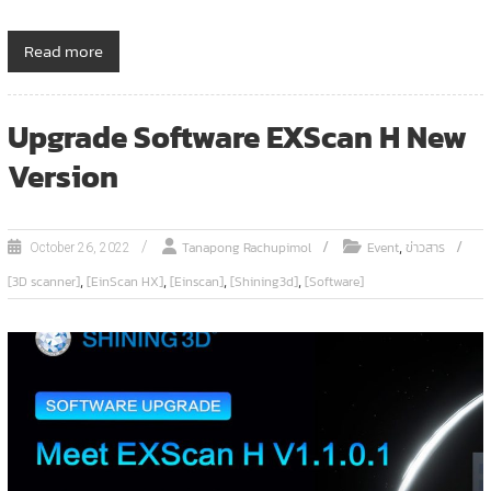
Read more
Upgrade Software EXScan H New
Version
,
Tanapong Rachupimol
Event
ข่าวสาร
October 26, 2022
,
,
,
,
[3D scanner]
[EinScan HX]
[Einscan]
[Shining3d]
[Software]