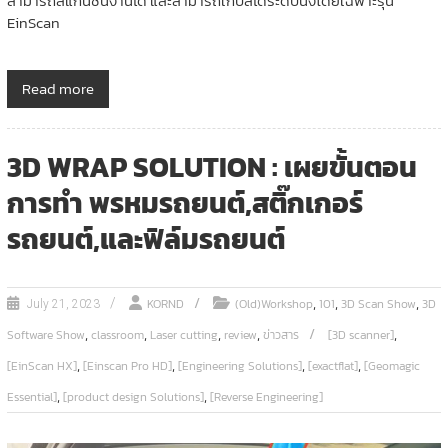
สามารถสแกนชิ้นงานได้ และสามารถเก็บสีได้ระดับนึงโดยเฉพาะรุ่น
EinScan
Read more
3D WRAP SOLUTION : เผยขั้นตอน
การทำ พรหมรถยนต์,สติ๊กเกอร์
รถยนต์,และฟิล์มรถยนต์
,
,
,
KORND
(Old)Workshop
101
3D Scan Show
3D
July 21, 2023
,
,
,
,
,
Software Show
classroom
Laser cutting
review
ข่าวสาร
[3D scanner]
,
,
,
,
[EinScan HX]
[Einscan Pro HD]
[Engineering Solutions]
[exactflat]
[Geomagic
,
,
Essential]
[product design Solutions]
[Reverse Engineering]