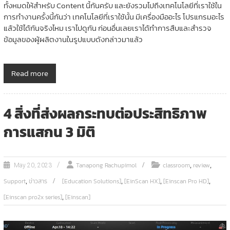
ทั้งหมดให้สำหรับ Content นี้กันครับ และยังรวมไปถึงเทคโนโลยีที่เราใช้ใน
การทำงานครั้งนี้กันว่า เทคโนโลยีที่เราใช้นั้น มีเครื่องมืออะไร โปรแกรมอะไร
แล้วใช้ได้กันจริงไหม เราไปดูกัน ก่อนอื่นเลยเราได้ทำการสืบและสำรวจ
ข้อมูลของผู้ผลิตงานในรูปแบบดังกล่าวมาแล้ว
Read more
4 สิ่งที่ส่งผลกระทบต่อประสิทธิภาพ
การแสกน 3 มิติ
,
,
Tanapong Rachupimol
classroom
review
May 20, 2023
,
,
,
,
Support
ข่าวสาร
[Education Solutions]
[EinScan HX]
[Einscan Pro HD]
,
[Einscan pro2x series]
[Einscan]