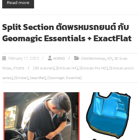
Read more
Split Section ตัดพรหมรถยนต์ กับ
Geomagic Essentials + ExactFlat
,
,
KORND
(Old)Workshop
101
3D Scan
February 17, 2023
,
,
,
,
Show
ข่าวสาร
[3D scanner]
[EinScan HX]
[Einscan Pro HD]
[Einscan pro2x
,
,
,
series]
[Einstar]
[exactflat]
[Geomagic Essential]