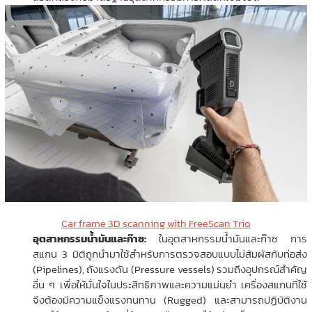
Car frame 3D scanning with FreeScan Trio
อุตสาหกรรมน้ำมันและก๊าซ:
ในอุตสาหกรรมน้ำมันและก๊าซ การ
สแกน 3 มิติถูกนำมาใช้สำหรับการตรวจสอบแบบไม่สัมผัสกับท่อส่ง
(Pipelines), ถังแรงดัน (Pressure vessels) รวมถึงอุปกรณ์สำคัญ
อื่น ๆ เพื่อให้มั่นใจในประสิทธิภาพและความแม่นยำ เครื่องสแกนที่ใช้
จึงต้องมีความแข็งแรงทนทาน (Rugged) และสามารถปฏิบัติงาน