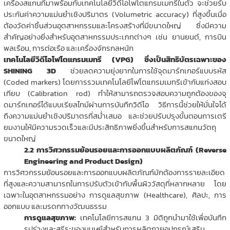
เครื่องสแกนที่มาพร้อมกับเทคโนโลยีวิดีโอโฟโตแกรมเมทรีในตัว จะช่วยรับ
ประกันค่าความแม่นยำเชิงปริมาตร (Volumetric accuracy) ที่สูงขึ้นเมื่อ
ต้องวัดค่าชิ้นส่วนอุตสาหกรรมและโครงสร้างที่มีขนาดใหญ่ ซึ่งมีความ
สำคัญอย่างยิ่งสำหรับอุตสาหกรรมประเภทต่างๆ เช่น ยานยนต์, การบิน
พลเรือน, การต่อเรือ และเครื่องจักรกลหนัก
เทคโนโลยีวิดีโอโฟโตแกรมเมทรี (VPG) ซึ่งเป็นสิทธิบัตรเฉพาะของ
SHINING 3D
ช่วยลดความยุ่งยากในการใช้จุดมาร์กเกอร์แบบรหัส
(Coded markers) โดยการรวมเทคโนโลยีโฟโตแกรมเมทรีเข้ากับแท่งสอบ
เทียบ (Calibration rod) ทำให้สามารถตรวจสอบความถูกต้องของจุ
ดมาร์กเกอร์ได้แบบเรียลไทม์ผ่านการบันทึกวิดีโอ วิธีการนี้ช่วยให้มั่นใจได้
ถึงความแม่นยำเชิงปริมาตรที่สม่ำเสมอ และช่วยปรับปรุงขั้นตอนการเตรี
ยมงานให้มีความรวดเร็วและมีประสิทธิภาพยิ่งขึ้นสำหรับการสแกนวัตถุ
ขนาดใหญ่
2.2 การวิศวกรรมย้อนรอยและการออกแบบผลิตภัณฑ์ (Reverse
Engineering and Product Design)
การวิศวกรรมย้อนรอยและการออกแบบผลิตภัณฑ์มักต้องการรายละเอียด
ที่สูงและความสามารถในการปรับตัวเข้ากับพื้นผิววัสดุที่หลากหลาย โดย
เฉพาะในอุตสาหกรรมอย่าง การดูแลสุขภาพ (Healthcare), ศิลปะ, การ
ออกแบบ และมรดกทางวัฒนธรรม
การดูแลสุขภาพ:
เทคโนโลยีการสแกน 3 มิติถูกนำมาใช้เพื่อบันทึก
รูปร่างและสรีระของมนุษย์สำหรับการผลิตกายอุปกรณ์เสริม