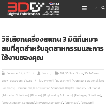
Skip
3DD DIGITAL FABRICATION
to
เครื่องพิมพ์3มิติ สแกนเนอร์
content
เลเซอร์
3DD Digital Fabrication 3D Printer | 3D Scanner |
Laser
วิธีเลือกเครื่องสแกน 3 มิติที่เหมาะ
สมที่สุดสำหรับอุตสาหกรรมและการ
ใช้งานของคุณ
,
,
101
3D Scan Show
3D Software
December 22, 2025
Boss
,
,
,
,
,
Show
classroom
ข่าวสาร
[3D Printer]
[3D scanner]
[Architect Solutions]
[Art
,
,
,
,
Solutions]
[Bambu Lab]
[Construction Solutions]
[Digital Dentistry Solutions]
,
,
,
,
[Education Solutions]
[Einscan]
[Engineering Solutions]
[Packaging Solutions]
,
,
,
,
[product design Solutions]
[Reverse Engineering]
[Shining3d]
[Software]