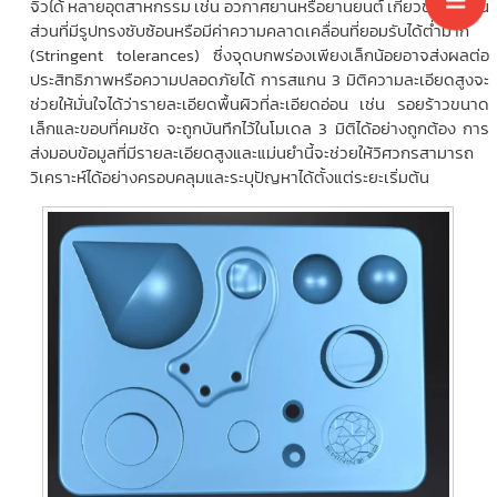
จิ๋วได้ หลายอุตสาหกรรม เช่น อวกาศยานหรือยานยนต์ เกี่ยวข้องกับชิ้น
ส่วนที่มีรูปทรงซับซ้อนหรือมีค่าความคลาดเคลื่อนที่ยอมรับได้ต่ำมาก
(Stringent tolerances) ซึ่งจุดบกพร่องเพียงเล็กน้อยอาจส่งผลต่อ
ประสิทธิภาพหรือความปลอดภัยได้ การสแกน 3 มิติความละเอียดสูงจะ
ช่วยให้มั่นใจได้ว่ารายละเอียดพื้นผิวที่ละเอียดอ่อน เช่น รอยร้าวขนาด
เล็กและขอบที่คมชัด จะถูกบันทึกไว้ในโมเดล 3 มิติได้อย่างถูกต้อง การ
ส่งมอบข้อมูลที่มีรายละเอียดสูงและแม่นยำนี้จะช่วยให้วิศวกรสามารถ
วิเคราะห์ได้อย่างครอบคลุมและระบุปัญหาได้ตั้งแต่ระยะเริ่มต้น