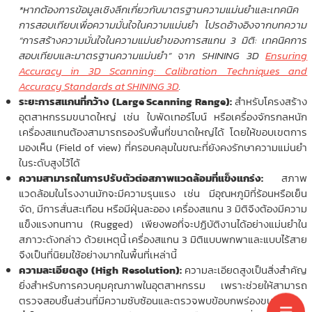
*หากต้องการข้อมูลเชิงลึกเกี่ยวกับมาตรฐานความแม่นยำและเทคนิค
การสอบเทียบเพื่อความมั่นใจในความแม่นยำ โปรดอ้างอิงจากบทความ
“การสร้างความมั่นใจในความแม่นยำของการสแกน 3 มิติ: เทคนิคการ
สอบเทียบและมาตรฐานความแม่นยำ” จาก SHINING 3D
Ensuring
Accuracy in 3D Scanning: Calibration Techniques and
Accuracy Standards at SHINING 3D
.
ระยะการสแกนที่กว้าง (Large Scanning Range):
สำหรับโครงสร้าง
อุตสาหกรรมขนาดใหญ่ เช่น ใบพัดเทอร์ไบน์ หรือเครื่องจักรกลหนัก
เครื่องสแกนต้องสามารถรองรับพื้นที่ขนาดใหญ่ได้ โดยให้ขอบเขตการ
มองเห็น (Field of view) ที่ครอบคลุมในขณะที่ยังคงรักษาความแม่นยำ
ในระดับสูงไว้ได้
ความสามารถในการปรับตัวต่อสภาพแวดล้อมที่แข็งแกร่ง:
สภาพ
แวดล้อมในโรงงานมักจะมีความรุนแรง เช่น มีอุณหภูมิที่ร้อนหรือเย็น
จัด, มีการสั่นสะเทือน หรือมีฝุ่นละออง เครื่องสแกน 3 มิติจึงต้องมีความ
แข็งแรงทนทาน (Rugged) เพียงพอที่จะปฏิบัติงานได้อย่างแม่นยำใน
สภาวะดังกล่าว ด้วยเหตุนี้ เครื่องสแกน 3 มิติแบบพกพาและแบบไร้สาย
จึงเป็นที่นิยมใช้อย่างมากในพื้นที่เหล่านี้
ความละเอียดสูง (High Resolution):
ความละเอียดสูงเป็นสิ่งสำคัญ
ยิ่งสำหรับการควบคุมคุณภาพในอุตสาหกรรม เพราะช่วยให้สามารถ
ตรวจสอบชิ้นส่วนที่มีความซับซ้อนและตรวจพบข้อบกพร่องขนาดเล็ก