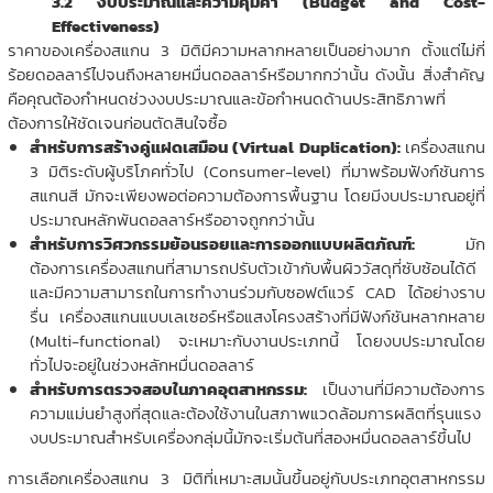
3.2 งบประมาณและความคุ้มค่า (Budget and Cost-
Effectiveness)
ราคาของเครื่องสแกน 3 มิติมีความหลากหลายเป็นอย่างมาก ตั้งแต่ไม่กี่
ร้อยดอลลาร์ไปจนถึงหลายหมื่นดอลลาร์หรือมากกว่านั้น ดังนั้น สิ่งสำคัญ
คือคุณต้องกำหนดช่วงงบประมาณและข้อกำหนดด้านประสิทธิภาพที่
ต้องการให้ชัดเจนก่อนตัดสินใจซื้อ
สำหรับการสร้างคู่แฝดเสมือน (Virtual Duplication):
เครื่องสแกน
3 มิติระดับผู้บริโภคทั่วไป (Consumer-level) ที่มาพร้อมฟังก์ชันการ
สแกนสี มักจะเพียงพอต่อความต้องการพื้นฐาน โดยมีงบประมาณอยู่ที่
ประมาณหลักพันดอลลาร์หรืออาจถูกกว่านั้น
สำหรับการวิศวกรรมย้อนรอยและการออกแบบผลิตภัณฑ์:
มัก
ต้องการเครื่องสแกนที่สามารถปรับตัวเข้ากับพื้นผิววัสดุที่ซับซ้อนได้ดี
และมีความสามารถในการทำงานร่วมกับซอฟต์แวร์ CAD ได้อย่างราบ
รื่น เครื่องสแกนแบบเลเซอร์หรือแสงโครงสร้างที่มีฟังก์ชันหลากหลาย
(Multi-functional) จะเหมาะกับงานประเภทนี้ โดยงบประมาณโดย
ทั่วไปจะอยู่ในช่วงหลักหมื่นดอลลาร์
สำหรับการตรวจสอบในภาคอุตสาหกรรม:
เป็นงานที่มีความต้องการ
ความแม่นยำสูงที่สุดและต้องใช้งานในสภาพแวดล้อมการผลิตที่รุนแรง
งบประมาณสำหรับเครื่องกลุ่มนี้มักจะเริ่มต้นที่สองหมื่นดอลลาร์ขึ้นไป
การเลือกเครื่องสแกน 3 มิติที่เหมาะสมนั้นขึ้นอยู่กับประเภทอุตสาหกรรม