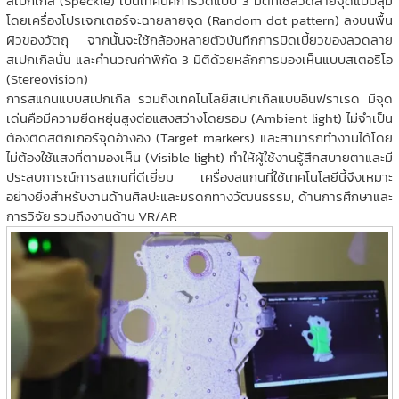
สเปกเกิล (Speckle) เป็นเทคนิคการวัดแบบ 3 มิติที่ใช้ลวดลายจุดแบบสุ่ม
โดยเครื่องโปรเจกเตอร์จะฉายลายจุด (Random dot pattern) ลงบนพื้น
ผิวของวัตถุ จากนั้นจะใช้กล้องหลายตัวบันทึกการบิดเบี้ยวของลวดลาย
สเปกเกิลนั้น และคำนวณค่าพิกัด 3 มิติด้วยหลักการมองเห็นแบบสเตอริโอ
(Stereovision)
การสแกนแบบสเปกเกิล รวมถึงเทคโนโลยีสเปกเกิลแบบอินฟราเรด มีจุด
เด่นคือมีความยืดหยุ่นสูงต่อแสงสว่างโดยรอบ (Ambient light) ไม่จำเป็น
ต้องติดสติกเกอร์จุดอ้างอิง (Target markers) และสามารถทำงานได้โดย
ไม่ต้องใช้แสงที่ตามองเห็น (Visible light) ทำให้ผู้ใช้งานรู้สึกสบายตาและมี
ประสบการณ์การสแกนที่ดีเยี่ยม เครื่องสแกนที่ใช้เทคโนโลยีนี้จึงเหมาะ
อย่างยิ่งสำหรับงานด้านศิลปะและมรดกทางวัฒนธรรม, ด้านการศึกษาและ
การวิจัย รวมถึงงานด้าน VR/AR