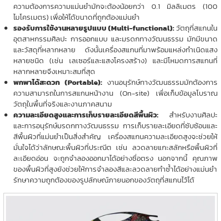
ความต้องการความแม่นยำมักจะต้องน้อยกว่า 0.1 มิลลิเมตร (100
ไมโครเมตร) เพื่อให้ได้ขนาดที่ถูกต้องแม่นยำ
รองรับการใช้งานหลายรูปแบบ (Multi-functional):
วัตถุที่สแกนใน
อุตสาหกรรมศิลปะ การออกแบบ และมรดกทางวัฒนธรรม มักมีขนาด
และวัสดุที่หลากหลาย ดังนั้นเครื่องสแกนที่มาพร้อมแหล่งกำเนิดแสง
หลายชนิด (เช่น เลเซอร์และแสงโครงสร้าง) และมีโหมดการสแกนที่
หลากหลายจึงเหมาะสมที่สุด
พกพาได้สะดวก (Portable):
งานอนุรักษ์ทางวัฒนธรรมมักต้องการ
ความสามารถในการสแกนหน้างาน (On-site) เพื่อเก็บข้อมูลโบราณ
วัตถุในพื้นที่จริงและงานภาคสนาม
ความละเอียดสูงและการเก็บรายละเอียดสีพื้นผิว:
สำหรับงานศิลปะ
และการอนุรักษ์มรดกทางวัฒนธรรม การเก็บรายละเอียดที่ซับซ้อนและ
สีพื้นผิวที่แม่นยำเป็นสิ่งสำคัญ เครื่องสแกนความละเอียดสูงจะช่วยให้
มั่นใจได้ว่าลักษณะพื้นผิวที่ประณีต เช่น ลวดลายแกะสลักหรือพื้นผิวที่
ละเอียดอ่อน จะถูกจำลองออกมาได้อย่างซื่อตรง นอกจากนี้ คุณภาพ
ของพื้นผิวที่สูงยังช่วยให้การจำลองสีและลวดลายทำซ้ำได้อย่างแม่นยำ
รักษาความถูกต้องของรูปลักษณ์ภายนอกของวัตถุที่สแกนไว้ได้