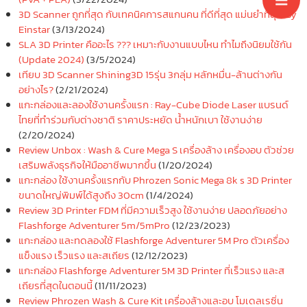
3D Scanner ถูกที่สุด กับเทคนิคการสแกนคน ที่ดีที่สุด แม่นยำที่สุด By
Einstar
(3/13/2024)
SLA 3D Printer คืออะไร ??? เหมาะกับงานแบบไหน ทำไมถึงนิยมใช้กัน
(Update 2024)
(3/5/2024)
เทียบ 3D Scanner Shining3D 15รุ่น 3กลุ่ม หลักหมื่น-ล้านต่างกัน
อย่างไร?
(2/21/2024)
แกะกล่องและลองใช้งานครั้งแรก : Ray-Cube Diode Laser แบรนด์
ไทยที่ทำร่วมกับต่างชาติ ราคาประหยัด น้ำหนักเบา ใช้งานง่าย
(2/20/2024)
Review Unbox : Wash & Cure Mega S เครื่องล้าง เครื่องอบ ตัวช่วย
เสริมพลังธุรกิจให้มืออาชีพมากขึ้น
(1/20/2024)
แกะกล่อง ใช้งานครั้งแรกกับ Phrozen Sonic Mega 8k s 3D Printer
ขนาดใหญ่พิมพ์ได้สูงถึง 30cm
(1/4/2024)
Review 3D Printer FDM ที่มีความเร็วสูง ใช้งานง่าย ปลอดภัยอย่าง
Flashforge Adventurer 5m/5mPro
(12/23/2023)
แกะกล่อง และทดลองใช้ Flashforge Adventurer 5M Pro ตัวเครื่อง
แข็งแรง เร็วแรง และสเถียร
(12/12/2023)
แกะกล่อง Flashforge Adventurer 5M 3D Printer ที่เร็วแรง และส
เถียรที่สุดในตอนนี้
(11/11/2023)
Review Phrozen Wash & Cure Kit เครื่องล้างและอบ โมเดลเรซิ่น