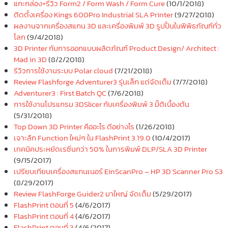
แกะกล่อง+รีวิว Form2 / Form Wash / Form Cure
(10/1/2018)
ติดตั้งเครื่อง Kings 600Pro Industrial SLA Printer
(9/27/2018)
ผลงานจากเครื่องสแกน 3D และเครื่องพิมพ์ 3D รูปปั้นในพิพิธภัณฑ์ทั่ว
โลก
(9/4/2018)
3D Printer กับการออกแบบผลิตภัณฑ์ Product Design/ Architect :
Mad in 3D
(8/2/2018)
รีวิวการใช้งานระบบ Polar cloud
(7/21/2018)
Review Flashforge Adventurer3 รุ่นเล็ก แต่จัดเต็ม
(7/7/2018)
Adventurer3 : First Batch QC
(7/6/2018)
การใช้งานโปรแกรม 3DSlicer กับเครื่องพิมพ์ 3 มิิติเบื้องต้น
(5/31/2018)
Top Down 3D Printer คืออะไร ดีอย่างไร
(1/26/2018)
เจาะลึก Function ใหม่ๆ ใน FlashPrint 3.19.0
(10/4/2017)
เทคนิคประหยัดเรซิ่นกว่า 50% ในการพิมพ์ DLP/SLA 3D Printer
(9/15/2017)
เปรียบเทียบเครื่องสแกนเนอร์ EinScanPro – HP 3D Scanner Pro S3
(8/29/2017)
Review FlashForge Guider2 มาใหญ่ จัดเต็ม
(5/29/2017)
FlashPrint ตอนที่ 5
(4/6/2017)
FlashPrint ตอนที่ 4
(4/6/2017)
FlashPrint ตอนที่ 3
(4/6/2017)