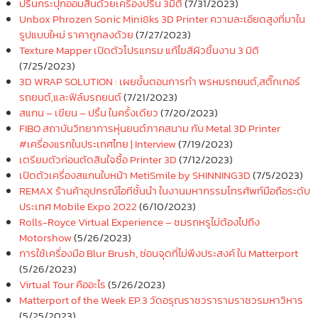
ปริ้นกระปุกออมสินด้วยเครื่องปริ้น 3มิติ
(7/31/2023)
Unbox Phrozen Sonic Mini8ks 3D Printer ความละเอียดสูงที่มาใน
รูปแบบใหม่ ราคาถูกลงด้วย
(7/27/2023)
Texture Mapper เปิดตัวโปรแกรม แก้ไขสีผิวชิ้นงาน 3 มิติ
(7/25/2023)
3D WRAP SOLUTION : เผยขั้นตอนการทำ พรหมรถยนต์,สติ๊กเกอร์
รถยนต์,และฟิล์มรถยนต์
(7/21/2023)
สแกน – เขียน – ปริ้น ในครั้งเดียว
(7/20/2023)
FIBO สถาบันวิทยาการหุ่นยนต์ภาคสนาม กับ Metal 3D Printer
#เครื่องแรกในประเทศไทย | Interview
(7/19/2023)
เตรียมตัวก่อนตัดสินใจซื้อ Printer 3D
(7/12/2023)
เปิดตัวเครื่องสแกนใบหน้า MetiSmile by SHINNING3D
(7/5/2023)
REMAX ร้านค้าอุปกรณ์ไอทีชั้นนำ ในงานมหากรรมโทรศัพท์มือถือระดับ
ประเทศ Mobile Expo 2022
(6/10/2023)
Rolls-Royce Virtual Experience – ชมรถหรูไม่ต้องไปถึง
Motorshow
(5/26/2023)
การใช้เครื่องมือ Blur Brush, ซ่อนจุดที่ไม่พึงประสงค์ ใน Matterport
(5/26/2023)
Virtual Tour คืออะไร
(5/26/2023)
Matterport of the Week EP.3 วัดอรุณราชวรารามราชวรมหาวิหาร
(5/25/2023)