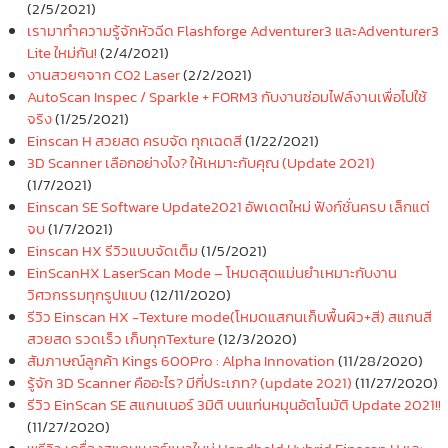
(2/5/2021)
เรามาทำความรู้จักหัวฉีด Flashforge Adventurer3 และAdventurer3
Lite ใหม่กัน!
(2/4/2021)
งานสวยๆจาก CO2 Laser
(2/2/2021)
AutoScan Inspec / Sparkle + FORM3 กับงานซ่อมไฟล์งานเพื่อไปใช้
จริง
(1/25/2021)
Einscan H สวยสด ครบจัด ทุกเฉดสี
(1/22/2021)
3D Scanner เลือกอย่างไง? ให้เหมาะกับคุณ (Update 2021)
(1/7/2021)
Einscan SE Software Update2021 อัพเดตใหม่ ฟังก์ชั่นครบ เล็กแต่
จบ
(1/7/2021)
Einscan HX รีวิวแบบจัดเต็ม
(1/5/2021)
EinScanHX LaserScan Mode – โหมดสุดแม่นยำเหมาะกับงาน
วิศวกรรมทุกรูปแบบ
(12/11/2020)
รีวิว Einscan HX -Texture mode(โหมดแสกนเก็บพื้นผิว+สี) สแกนสี
สวยสด รวดเร็ว เก็บทุกTexture
(12/3/2020)
สัมภาษณ์ลูกค้า Kings 600Pro : Alpha Innovation
(11/28/2020)
รู้จัก 3D Scanner คืออะไร? มีกี่ประเภท? (update 2021)
(11/27/2020)
รีวิว EinScan SE สแกนเนอร์ 3มิติ บนแท่นหมุนอัตโนมัติ Update 2021!!
(11/27/2020)