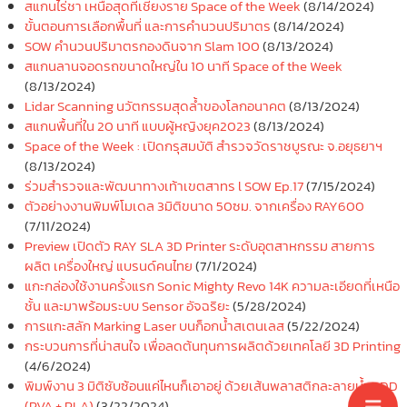
สแกนไร่ชา เหนือสุดที่เชียงราย Space of the Week
(8/14/2024)
ขั้นตอนการเลือกพื้นที่ และการคำนวนปริมาตร
(8/14/2024)
SOW คำนวนปริมาตรกองดินจาก Slam 100
(8/13/2024)
สแกนลานจอดรถขนาดใหญ่ใน 10 นาที Space of the Week
(8/13/2024)
Lidar Scanning นวัตกรรมสุดล้ำของโลกอนาคต
(8/13/2024)
สแกนพื้นที่ใน 20 นาที แบบผู้หญิงยุค2023
(8/13/2024)
Space of the Week : เปิดกรุสมบัติ สำรวจวัดราชบูรณะ จ.อยุธยาฯ
(8/13/2024)
ร่วมสำรวจและพัฒนาทางเท้าเขตสาทร l SOW Ep.17
(7/15/2024)
ตัวอย่างงานพิมพ์โมเดล 3มิติขนาด 50ซม. จากเครื่อง RAY600
(7/11/2024)
Preview เปิดตัว RAY SLA 3D Printer ระดับอุตสาหกรรม สายการ
ผลิต เครื่องใหญ่ แบรนด์คนไทย
(7/1/2024)
แกะกล่องใช้งานครั้งแรก Sonic Mighty Revo 14K ความละเอียดที่เหนือ
ชั้น และมาพร้อมระบบ Sensor อัจฉริยะ
(5/28/2024)
การแกะสลัก Marking Laser บนก็อกน้ำสเตนเลส
(5/22/2024)
กระบวนการที่น่าสนใจ เพื่อลดต้นทุนการผลิตด้วยเทคโลยี 3D Printing
(4/6/2024)
พิมพ์งาน 3 มิติซับซ้อนแค่ไหนก็เอาอยู่ ด้วยเส้นพลาสติกละลายน้ำ 3DD
(PVA + PLA)
(3/22/2024)