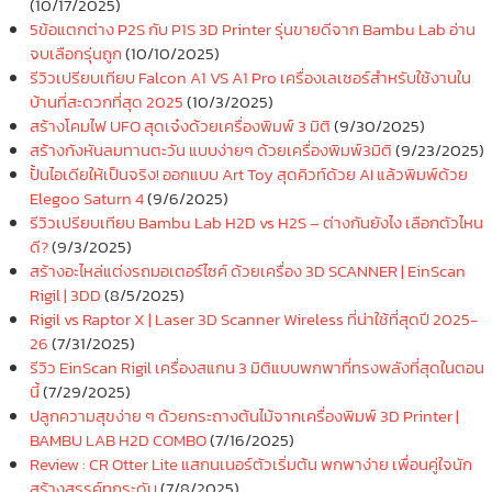
(10/17/2025)
5ข้อแตกต่าง P2S กับ P1S 3D Printer รุ่นขายดีจาก Bambu Lab อ่าน
จบเลือกรุ่นถูก
(10/10/2025)
รีวิวเปรียบเทียบ Falcon A1 VS A1 Pro เครื่องเลเซอร์สำหรับใช้งานใน
บ้านที่สะดวกที่สุด 2025
(10/3/2025)
สร้างโคมไฟ UFO สุดเจ๋งด้วยเครื่องพิมพ์ 3 มิติ
(9/30/2025)
สร้างกังหันลมทานตะวัน แบบง่ายๆ ด้วยเครื่องพิมพ์3มิติ
(9/23/2025)
ปั้นไอเดียให้เป็นจริง! ออกแบบ Art Toy สุดคิวท์ด้วย AI แล้วพิมพ์ด้วย
Elegoo Saturn 4
(9/6/2025)
รีวิวเปรียบเทียบ Bambu Lab H2D vs H2S – ต่างกันยังไง เลือกตัวไหน
ดี?
(9/3/2025)
สร้างอะไหล่แต่งรถมอเตอร์ไซค์ ด้วยเครื่อง 3D SCANNER | EinScan
Rigil | 3DD
(8/5/2025)
Rigil vs Raptor X | Laser 3D Scanner Wireless ที่น่าใช้ที่สุดปี 2025-
26
(7/31/2025)
รีวิว EinScan Rigil เครื่องสแกน 3 มิติแบบพกพาที่ทรงพลังที่สุดในตอน
นี้
(7/29/2025)
ปลูกความสุขง่าย ๆ ด้วยกระถางต้นไม้จากเครื่องพิมพ์ 3D Printer |
BAMBU LAB H2D COMBO
(7/16/2025)
Review : CR Otter Lite แสกนเนอร์ตัวเริ่มต้น พกพาง่าย เพื่อนคู่ใจนัก
สร้างสรรค์ทุกระดับ
(7/8/2025)