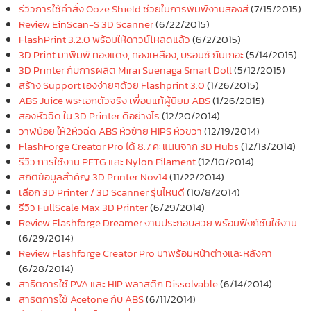
รีวิวการใช้คำสั่ง Ooze Shield ช่วยในการพิมพ์งานสองสี
(7/15/2015)
Review EinScan-S 3D Scanner
(6/22/2015)
FlashPrint 3.2.0 พร้อมให้ดาวน์โหลดแล้ว
(6/2/2015)
3D Print มาพิมพ์ ทองแดง, ทองเหลือง, บรอนซ์ กันเถอะ
(5/14/2015)
3D Printer กับการผลิต Mirai Suenaga Smart Doll
(5/12/2015)
สร้าง Support เองง่ายๆด้วย Flashprint 3.0
(1/26/2015)
ABS Juice พระเอกตัวจริง เพื่อนแท้ผู้นิยม ABS
(1/26/2015)
สองหัวฉีด ใน 3D Printer ดีอย่างไร
(12/20/2014)
วาฬน้อย ให้2หัวฉีด ABS หัวซ้าย HIPS หัวขวา
(12/19/2014)
FlashForge Creator Pro ได้ 8.7 คะแนนจาก 3D Hubs
(12/13/2014)
รีวิว การใช้งาน PETG และ Nylon Filament
(12/10/2014)
สถิติข้อมูลสำคัญ 3D Printer Nov14
(11/22/2014)
เลือก 3D Printer / 3D Scanner รุ่นไหนดี
(10/8/2014)
รีวิว FullScale Max 3D Printer
(6/29/2014)
Review Flashforge Dreamer งานประกอบสวย พร้อมฟังก์ชันใช้งาน
(6/29/2014)
Review Flashforge Creator Pro มาพร้อมหน้าต่างและหลังคา
(6/28/2014)
สาธิตการใช้ PVA และ HIP พลาสติก Dissolvable
(6/14/2014)
สาธิตการใช้ Acetone กับ ABS
(6/11/2014)