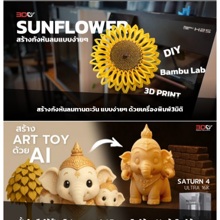
สร้างกังหันลมทานตะวัน แบบง่ายๆ ด้วยเครื่องพิมพ์3มิติ