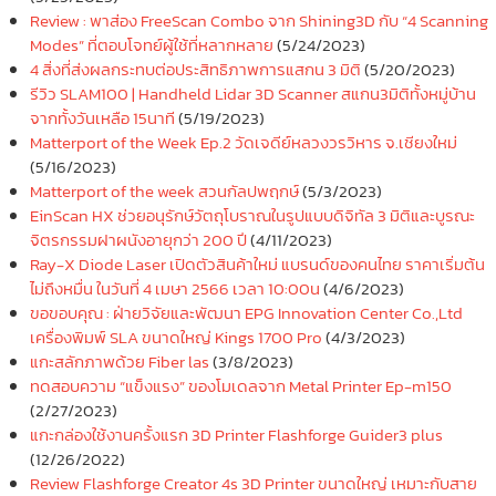
Review : พาส่อง FreeScan Combo จาก Shining3D กับ “4 Scanning
Modes” ที่ตอบโจทย์ผู้ใช้ที่หลากหลาย
(5/24/2023)
4 สิ่งที่ส่งผลกระทบต่อประสิทธิภาพการแสกน 3 มิติ
(5/20/2023)
รีวิว SLAM100 | Handheld Lidar 3D Scanner สแกน3มิติทั้งหมู่บ้าน
จากทั้งวันเหลือ 15นาที
(5/19/2023)
Matterport of the Week Ep.2 วัดเจดีย์หลวงวรวิหาร จ.เชียงใหม่
(5/16/2023)
Matterport of the week สวนกัลปพฤกษ์
(5/3/2023)
EinScan HX ช่วยอนุรักษ์วัตถุโบราณในรูปแบบดิจิทัล 3 มิติและบูรณะ
จิตรกรรมฝาผนังอายุกว่า 200 ปี
(4/11/2023)
Ray-X Diode Laser เปิดตัวสินค้าใหม่ แบรนด์ของคนไทย ราคาเริ่มต้น
ไม่ถึงหมื่น ในวันที่ 4 เมษา 2566 เวลา 10:00น
(4/6/2023)
ขอขอบคุณ : ฝ่ายวิจัยและพัฒนา EPG Innovation Center Co.,Ltd
เครื่องพิมพ์ SLA ขนาดใหญ่ Kings 1700 Pro
(4/3/2023)
แกะสลักภาพด้วย Fiber las
(3/8/2023)
ทดสอบความ “แข็งแรง” ของโมเดลจาก Metal Printer Ep-m150
(2/27/2023)
แกะกล่องใช้งานครั้งแรก 3D Printer Flashforge Guider3 plus
(12/26/2022)
Review Flashforge Creator 4s 3D Printer ขนาดใหญ่ เหมาะกับสาย