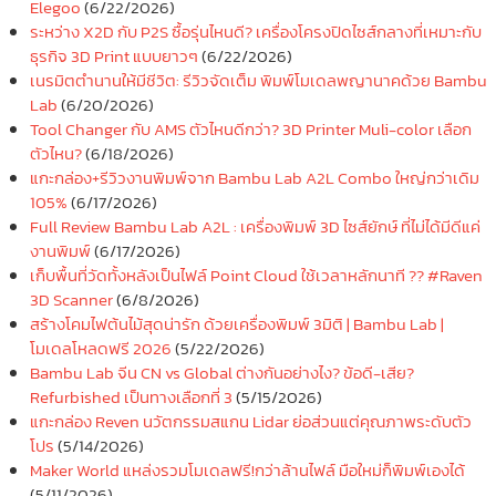
Elegoo
(6/22/2026)
ระหว่าง X2D กับ P2S ซื้อรุ่นไหนดี? เครื่องโครงปิดไซส์กลางที่เหมาะกับ
ธุรกิจ 3D Print แบบยาวๆ
(6/22/2026)
เนรมิตตำนานให้มีชีวิต: รีวิวจัดเต็ม พิมพ์โมเดลพญานาคด้วย Bambu
Lab
(6/20/2026)
Tool Changer กับ AMS ตัวไหนดีกว่า? 3D Printer Muli-color เลือก
ตัวไหน?
(6/18/2026)
แกะกล่อง+รีวิวงานพิมพ์จาก Bambu Lab A2L Combo ใหญ่กว่าเดิม
105%
(6/17/2026)
Full Review Bambu Lab A2L : เครื่องพิมพ์ 3D ไซส์ยักษ์ ที่ไม่ได้มีดีแค่
งานพิมพ์
(6/17/2026)
เก็บพื้นที่วัดทั้งหลังเป็นไฟล์ Point Cloud ใช้เวลาหลักนาที ?? #Raven
3D Scanner
(6/8/2026)
สร้างโคมไฟต้นไม้สุดน่ารัก ด้วยเครื่องพิมพ์ 3มิติ | Bambu Lab |
โมเดลโหลดฟรี 2026
(5/22/2026)
Bambu Lab จีน CN vs Global ต่างกันอย่างไง? ข้อดี-เสีย?
Refurbished เป็นทางเลือกที่ 3
(5/15/2026)
แกะกล่อง Reven นวัตกรรมสแกน Lidar ย่อส่วนแต่คุณภาพระดับตัว
โปร
(5/14/2026)
Maker World แหล่งรวมโมเดลฟรี!กว่าล้านไฟล์ มือใหม่ก็พิมพ์เองได้
(5/11/2026)