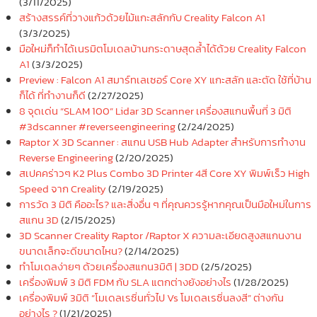
(3/11/2025)
สร้างสรรค์ที่วางแก้วด้วยไม้แกะสลักกับ Creality Falcon A1
(3/3/2025)
มือใหม่ก็ทำได้เนรมิตโมเดลบ้านกระดาษสุดล้ำได้ด้วย Creality Falcon
A1
(3/3/2025)
Preview : Falcon A1 สมาร์ทเลเซอร์ Core XY แกะสลัก และตัด ใช้ที่บ้าน
ก็ได้ ที่ทำงานก็ดี
(2/27/2025)
8 จุดเด่น “SLAM 100” Lidar 3D Scanner เครื่องสแกนพื้นที่ 3 มิติ
#3dscanner #reverseengineering
(2/24/2025)
Raptor X 3D Scanner : สแกน USB Hub Adapter สำหรับการทำงาน
Reverse Engineering
(2/20/2025)
สเปคคร่าวๆ K2 Plus Combo 3D Printer 4สี Core XY พิมพ์เร็ว High
Speed จาก Creality
(2/19/2025)
การวัด 3 มิติ คืออะไร? และสิ่งอื่น ๆ ที่คุณควรรู้หากคุณเป็นมือใหม่ในการ
สแกน 3D
(2/15/2025)
3D Scanner Creality Raptor /Raptor X ความละเอียดสูงสแกนงาน
ขนาดเล็กจะดีขนาดไหน?
(2/14/2025)
ทำโมเดลง่ายๆ ด้วยเครื่องสแกน3มิติ | 3DD
(2/5/2025)
เครื่องพิมพ์ 3 มิติ FDM กับ SLA แตกต่างยังอย่างไร
(1/28/2025)
เครื่องพิมพ์ 3มิติ “โมเดลเรซิ่นทั่วไป Vs โมเดลเรซิ่นลงสี” ต่างกัน
อย่างไร ?
(1/21/2025)