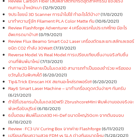
Review Carbon Fiber เส้นพลาสติกเกรดอุตสาหกรรม แข็งแรง
ทนทาน น้ำหนักเบา
(12/9/2021)
9ประโยชน์ 3D Scanner การนำไปใช้ ทำอะไรได้บ้าง?
(11/8/2021)
มาทำความรู้จัก Filament PLA Color Matte กัน
(10/6/2021)
Review Flashforge Adventurer 4 เครื่องแรกในประเทศไทย มีอะไร
อัพเกรดมาบ้าง!!
(8/19/2021)
Review Flux Beamo Smart Co2 Laser เครื่องตัดและแกะสลักเลเซอร์
ชนิด CO2 กำลัง 30Watt
(7/31/2021)
Reverse Model Vs Real Model การเปรียบเทียบชิ้นงานจริงกับชิ้น
งานที่พิมพ์มาใหม่
(7/13/2021)
ทำภาพ2D ให้กลายเป็นโมเดล3D สามารถทำเป็นของชำร่วย หรือของ
ขวัญในวันพิเศษได้
(6/28/2021)
Tip&Trick Einscan HX สแกนอะไหล่รถพอร์ช!!
(6/28/2021)
Ray6 Smart Laser Machine – มาทำเครื่องดูดควันง่ายๆ กันครับ
(6/21/2021)
ถ้าใช้โปรแกรมปั้นโมเดล3Dฟรี! ZbrushcoreMini พิมพ์งานของจริงจะ
พังหรือปังปุริเย่
(6/18/2021)
6ขั้นตอน พิมพ์โมเดล3D Hi-Def ขนาดใหญ่50cm จากต้นจนจบ
(6/18/2021)
Review : FC3 UV Curing Box จากค่าย Flashforge
(6/11/2021)
เปรียบเทียบความสวย FDM vs SLA ต่างกันขนาดไหน
(5/28/2021)