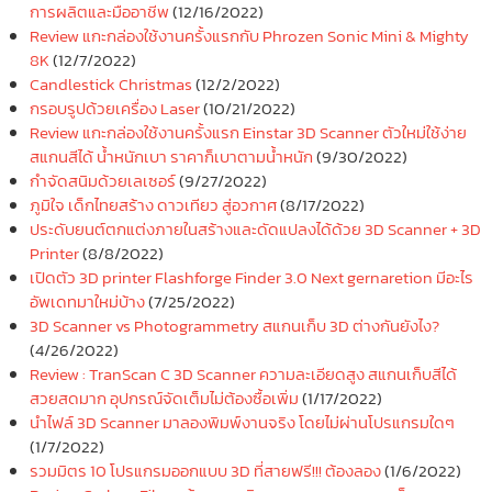
การผลิตและมืออาชีพ
(12/16/2022)
Review แกะกล่องใช้งานครั้งแรกกับ Phrozen Sonic Mini & Mighty
8K
(12/7/2022)
Candlestick Christmas
(12/2/2022)
กรอบรูปด้วยเครื่อง Laser
(10/21/2022)
Review แกะกล่องใช้งานครั้งแรก Einstar 3D Scanner ตัวใหม่ใช้ง่าย
สแกนสีได้ น้ำหนักเบา ราคาก็เบาตามน้ำหนัก
(9/30/2022)
กำจัดสนิมด้วยเลเซอร์
(9/27/2022)
ภูมิใจ เด็กไทยสร้าง ดาวเทียว สู่อวกาศ
(8/17/2022)
ประดับยนต์ตกแต่งภายในสร้างและดัดแปลงได้ด้วย 3D Scanner + 3D
Printer
(8/8/2022)
เปิดตัว 3D printer Flashforge Finder 3.0 Next gernaretion มีอะไร
อัพเดทมาใหม่บ้าง
(7/25/2022)
3D Scanner vs Photogrammetry สแกนเก็บ 3D ต่างกันยังไง?
(4/26/2022)
Review : TranScan C 3D Scanner ความละเอียดสูง สแกนเก็บสีได้
สวยสดมาก อุปกรณ์จัดเต็มไม่ต้องซื้อเพิ่ม
(1/17/2022)
นำไฟล์ 3D Scanner มาลองพิมพ์งานจริง โดยไม่ผ่านโปรแกรมใดๆ
(1/7/2022)
รวมมิตร 10 โปรแกรมออกแบบ 3D ที่สายฟรี!!! ต้องลอง
(1/6/2022)