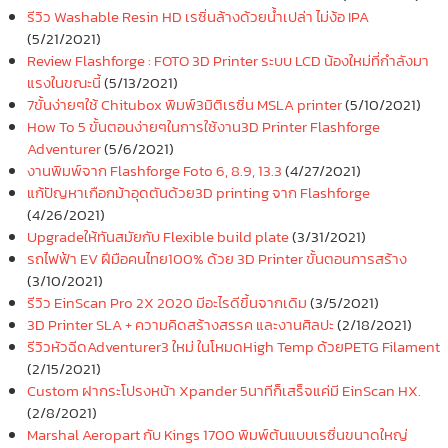
รีวิว Washable Resin HD เรซิ่นล้างด้วยน้ำเปล่า ไม่ง้อ IPA
(5/21/2021)
Review Flashforge : FOTO 3D Printer ระบบ LCD น้องใหม่ที่กำลังมา
แรงในขณะนี้
(5/13/2021)
7ขั้นง่ายๆใช้ Chitubox พิมพ์3มิติเรซิ่น MSLA printer
(5/10/2021)
How To 5 ขั้นตอนง่ายๆในการใช้งาน3D Printer Flashforge
Adventurer
(5/6/2021)
งานพิมพ์จาก Flashforge Foto 6, 8.9, 13.3
(4/27/2021)
แก้ปัญหาเกือกม้าอุดตันด้วย3D printing จาก Flashforge
(4/26/2021)
Upgradeให้ทันสมัยกับ Flexible build plate
(3/31/2021)
รถไฟฟ้า EV ฝีมือคนไทย100% ด้วย 3D Printer ขั้นตอนการสร้าง
(3/10/2021)
รีวิว EinScan Pro 2X 2020 มีอะไรดีขึ้นจากเดิม
(3/5/2021)
3D Printer SLA + ความคิดสร้างสรรค และงานศิลปะ
(2/18/2021)
รีวิวหัวฉีดAdventurer3 ใหม่ ในโหมดHigh Temp ด้วยPETG Filament
(2/15/2021)
Custom ฝากระโปรงหน้า Xpander 5นาทีก็เสร็จแค่มี EinScan HX.
(2/8/2021)
Marshal Aeropart กับ Kings 1700 พิมพ์ต้นแบบเรซิ่นขนาดใหญ่